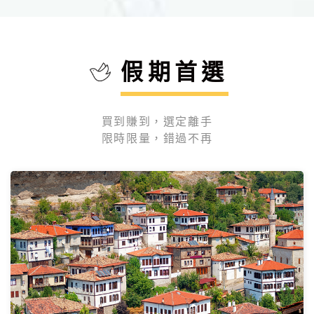
造訪古都~米蘭 威尼斯 佛羅倫斯 羅馬 比薩 天空之
景的
城
$65900
介紹
起
紹
假期首選
買到賺到，選定離手
限時限量，錯過不再