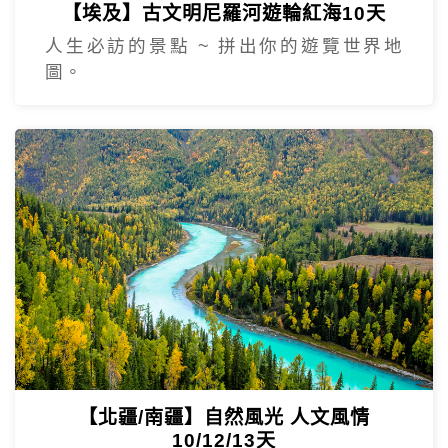
【埃及】古文明尼羅河遊輪紅海10天
人生必訪的景點 ~ 拼出你的遊覽世界地
圖。