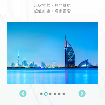
玩家推薦，熱門精選
超值好康，玩家最愛
【義大利】濃情蜜意 比薩奇蹟 天空之
城10天
早鳥前10名優惠3000