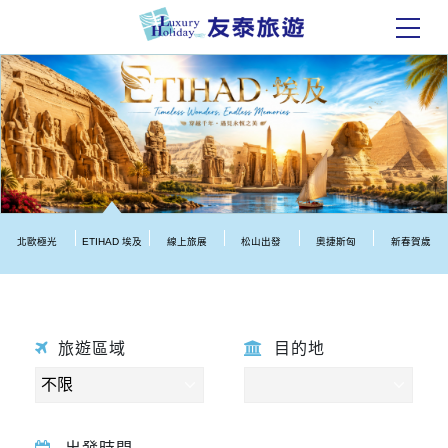
北歐極光
ETIHAD 埃及
線上旅展
松山出發
奧捷斯匈
新春賀歲
旅遊區域
目的地