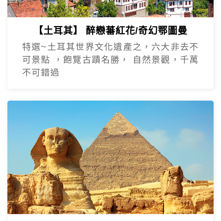
【土耳其】 醉戀蕃紅花/奇幻鄂圖曼
特選~土耳其世界文化遺產之，六大非去不
可景點 ，飽覽古蹟名勝， 自然景觀，千萬
不可錯過