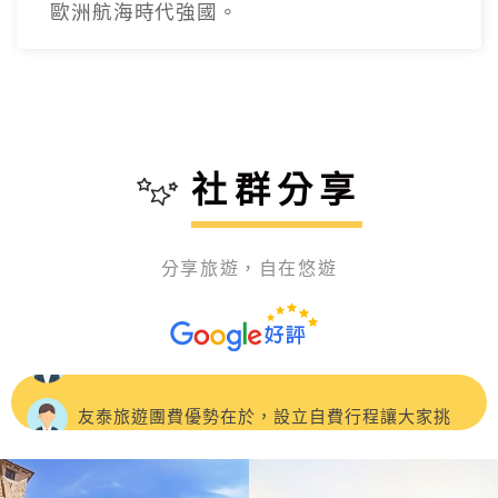
【西葡 / 西班牙】10 /11/12/13 天
南歐雙國,造訪西班牙8大城市、葡萄牙4景
點,站上歐洲大陸最西端、海洋的起點,見證
歐洲航海時代強國。
社群分享
分享旅遊，自在悠遊