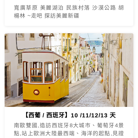
【北疆/南疆】自然風光 人文風情
10/12/13天
寬廣草原 美麗湖泊 民族村落 沙漠公路 胡
楊林 ~走吧 探訪美麗新疆