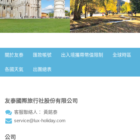
非常感謝領隊 小嵐 的細心與專業
好，非常滿意！領隊貝貝很親切
多出來走走才看得到很多不可思議 很震撼的地方
跟了好幾團 還是阿東導遊最愛唸
2026/6/17參加西班牙🇪🇸11天旅遊，一開始其實
還滿擔心拉車時間太長、逛街時間會太短。沒想到領隊魯
參加3/18～3/27的奧捷斯匈10日遊，整體行程安排
傳瀚（小魯）超棒！
得非常順暢，玩得很充實。住宿品質優良，餐食也相當不
1 個月前緣分就是這麼奇妙～ 一趟浪漫的土耳其之
錯，讓整趟旅程更加分。 特別要稱讚領隊黃弘偉，專業又
旅 充滿歡笑 充滿溫暖 充滿人跟人之間那不需彩排的默
我們這一行20個人參加9/7土耳其之旅，之前聽朋
認真負責，讓人很安心，也讓旅程更加順利愉快。 這是一
契；我們的領隊小蘇 真的好的沒話說 甚至可愛到爆…我
友說土耳其吃不好，都看石頭，難玩！我們帶著忐忑不安
參加過友泰北疆11天的行程，新疆風景壯闊悠美雖
趟CP值非常高的旅行，留下了滿滿美好回憶。未來有機
都在想 這會不會是我爸二婚的兒子！喂～超級推薦友泰
的心出發，沒想到11天的旅程，歡笑聲不斷...
然每天拉車數百公里非常辛苦，但看到美景一切值得，一
我第一次參加友泰的團在11月27號出發來北歐13
會，一定還會再參加友泰的團！
超級優質小蘇(蘇浤洧)
生必遊，吃好住好...
天，友泰的北歐真的很讚，物超所值，尤其是領隊林美伶
此次土耳其之旅令人感動，舒心愉悅的感覺繞樑餘
關於友泰
匯款帳號
出入境攜帶幣值限制
全球時區
專業又敬業是我遇過最好的領隊
音至今不絕。
本次参加10/27~11/06奥捷斯匈，是个非常愉快又
各國天氣
出團總表