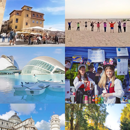
這次參加 友泰【快閃東歐】奧捷斯匈 東歐七大名
城10天，CP值很高，旅程風景很美麗，吃住也都符合預
這趟CP值超高的土耳其之旅吃得好住得好，開心
期，特別推薦領隊：蘇浤洧
的笑..開心的買.開心的刷刷刷....土耳其景點豐富，專業的
友泰旅遊團費優勢在於，設立自費行程讓大家挑
領隊正得及當地超帥的導遊 John，詳細的介紹特殊的景
選，非常人性化！《🇹🇷土耳其10日遊》 🌟- 極推導遊：
我是參加5/3-5/12的土耳其10日團，我的領隊是洪
色歷史及文化，加深認識土耳其國家
楊雅涵Clara
紫寧小姐，非常幸運遇到很細心很貼心
友泰的🇷🇺俄羅斯10天行程，吃住都不錯領隊👍張
儀楦（小楦）非常熱忱、隨和，積極細心的幫大家解決諸
第一次參加友泰旅行的土耳其的團，很幸運的遇到
多疑難雜症，希望未來能再跟小楦的歐洲團♥️。
一位很棒的領隊彭天明
#友泰旅行社的行程CP值超高參加4/27的土耳其之
旅 領隊高大哥專業的帶領與貼心安排
原本以為低價團不需要抱太高期待，結果整趟旅程
從行程、服務到住宿 都讓我們充滿驚喜，完全是物超所值
這次去土耳其10天7夜的團，團費便宜但是吃好住