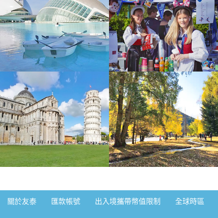
從行程、服務到住宿 都讓我們充滿驚喜，完全是物超所值
這次去土耳其10天7夜的團，團費便宜但是吃好住
非常感謝領隊 小嵐 的細心與專業
好，非常滿意！領隊貝貝很親切
多出來走走才看得到很多不可思議 很震撼的地方
跟了好幾團 還是阿東導遊最愛唸
2026/6/17參加西班牙🇪🇸11天旅遊，一開始其實
還滿擔心拉車時間太長、逛街時間會太短。沒想到領隊魯
參加3/18～3/27的奧捷斯匈10日遊，整體行程安排
傳瀚（小魯）超棒！
得非常順暢，玩得很充實。住宿品質優良，餐食也相當不
1 個月前緣分就是這麼奇妙～ 一趟浪漫的土耳其之
錯，讓整趟旅程更加分。 特別要稱讚領隊黃弘偉，專業又
旅 充滿歡笑 充滿溫暖 充滿人跟人之間那不需彩排的默
我們這一行20個人參加9/7土耳其之旅，之前聽朋
認真負責，讓人很安心，也讓旅程更加順利愉快。 這是一
契；我們的領隊小蘇 真的好的沒話說 甚至可愛到爆…我
友說土耳其吃不好，都看石頭，難玩！我們帶著忐忑不安
參加過友泰北疆11天的行程，新疆風景壯闊悠美雖
趟CP值非常高的旅行，留下了滿滿美好回憶。未來有機
都在想 這會不會是我爸二婚的兒子！喂～超級推薦友泰
的心出發，沒想到11天的旅程，歡笑聲不斷...
然每天拉車數百公里非常辛苦，但看到美景一切值得，一
我第一次參加友泰的團在11月27號出發來北歐13
會，一定還會再參加友泰的團！
超級優質小蘇(蘇浤洧)
生必遊，吃好住好...
天，友泰的北歐真的很讚，物超所值，尤其是領隊林美伶
此次土耳其之旅令人感動，舒心愉悅的感覺繞樑餘
關於友泰
匯款帳號
出入境攜帶幣值限制
全球時區