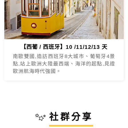
【西葡 / 西班牙】10 /11/12/13 天
南歐雙國,造訪西班牙8大城市、葡萄牙4景
點,站上歐洲大陸最西端、海洋的起點,見證
歐洲航海時代強國。
社群分享