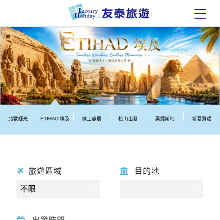
北歐極光
ETIHAD 埃及
線上旅展
松山出發
奧捷斯匈
新春賀歲
旅遊區域
目的地