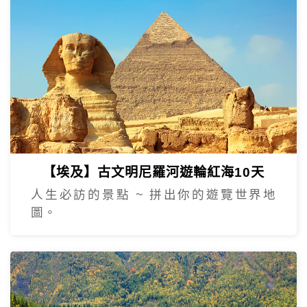
【埃及】古文明尼羅河遊輪紅海10天
人生必訪的景點 ~ 拼出你的遊覽世界地
圖。