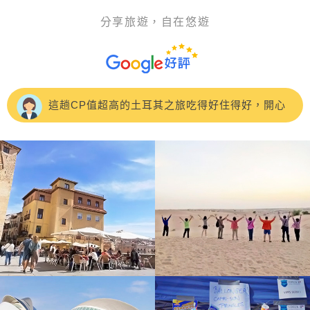
分享旅遊，自在悠遊
這次參加 友泰【快閃東歐】奧捷斯匈 東歐七大名
城10天，CP值很高，旅程風景很美麗，吃住也都符合預
這趟CP值超高的土耳其之旅吃得好住得好，開心
期，特別推薦領隊：蘇浤洧
的笑..開心的買.開心的刷刷刷....土耳其景點豐富，專業的
友泰旅遊團費優勢在於，設立自費行程讓大家挑
領隊正得及當地超帥的導遊 John，詳細的介紹特殊的景
選，非常人性化！《🇹🇷土耳其10日遊》 🌟- 極推導遊：
我是參加5/3-5/12的土耳其10日團，我的領隊是洪
色歷史及文化，加深認識土耳其國家
楊雅涵Clara
紫寧小姐，非常幸運遇到很細心很貼心
友泰的🇷🇺俄羅斯10天行程，吃住都不錯領隊👍張
儀楦（小楦）非常熱忱、隨和，積極細心的幫大家解決諸
第一次參加友泰旅行的土耳其的團，很幸運的遇到
多疑難雜症，希望未來能再跟小楦的歐洲團♥️。
一位很棒的領隊彭天明
#友泰旅行社的行程CP值超高參加4/27的土耳其之
旅 領隊高大哥專業的帶領與貼心安排
原本以為低價團不需要抱太高期待，結果整趟旅程