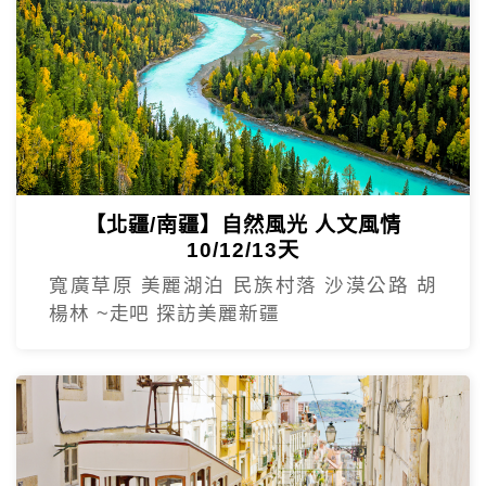
【北疆/南疆】自然風光 人文風情
10/12/13天
寬廣草原 美麗湖泊 民族村落 沙漠公路 胡
楊林 ~走吧 探訪美麗新疆