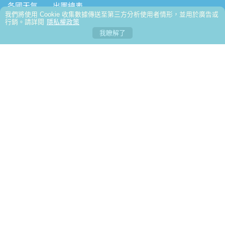
專業又敬業是我遇過最好的領隊
音至今不絕。
本次参加10/27~11/06奥捷斯匈，是个非常愉快又
各國天氣
出團總表
我們將使用 Cookie 收集數據傳送至第三方分析使用者情形，並用於廣告或
行銷。請詳閱
隱私權政策
美麗的旅程。
感謝友泰旅行社讓我在十一天的北歐旅行玩得盡
我瞭解了
興，也謝謝小嵐領隊的用心，讓我們有個美好的回憶，期
這次參加 友泰【快閃東歐】奧捷斯匈 東歐七大名
友泰國際旅行社股份有限公司
客服聯絡人： 黃銘泰
待下次的旅遊!
城10天，CP值很高，旅程風景很美麗，吃住也都符合預
這趟CP值超高的土耳其之旅吃得好住得好，開心
service@lux-holiday.com
期，特別推薦領隊：蘇浤洧
的笑..開心的買.開心的刷刷刷....土耳其景點豐富，專業的
友泰旅遊團費優勢在於，設立自費行程讓大家挑
公司
領隊正得及當地超帥的導遊 John，詳細的介紹特殊的景
選，非常人性化！《🇹🇷土耳其10日遊》 🌟- 極推導遊：
我是參加5/3-5/12的土耳其10日團，我的領隊是洪
台北市中山區松江路80號10樓 電話:02-2563-6119
台中市西區公益路161號5樓-1 電話:04-2326-7288
色歷史及文化，加深認識土耳其國家
楊雅涵Clara
紫寧小姐，非常幸運遇到很細心很貼心
友泰的🇷🇺俄羅斯10天行程，吃住都不錯領隊👍張
高雄市苓雅區四維四路7號13樓 電話:07-2158-588
儀楦（小楦）非常熱忱、隨和，積極細心的幫大家解決諸
第一次參加友泰旅行的土耳其的團，很幸運的遇到
多疑難雜症，希望未來能再跟小楦的歐洲團♥️。
一位很棒的領隊彭天明
#友泰旅行社的行程CP值超高參加4/27的土耳其之
營業項目：國外團體 │ 旅遊種類：綜合旅行社 │ 觀光局證
號：交觀綜2175 │ 品保證號：品保北1605