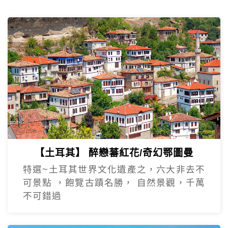
【土耳其】 醉戀蕃紅花/奇幻鄂圖曼
特選~土耳其世界文化遺產之，六大非去不
可景點 ，飽覽古蹟名勝， 自然景觀，千萬
不可錯過