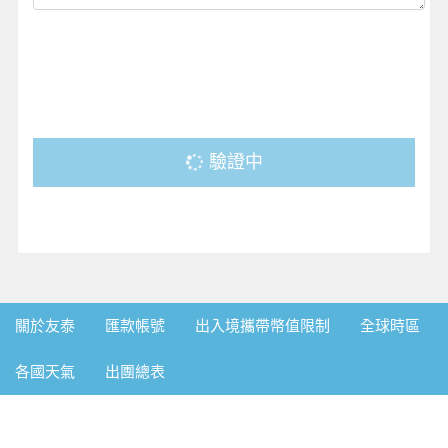
驗證中
關於友泰
匯款帳號
出入境攜帶幣值限制
全球時區
各國天氣
出團總表