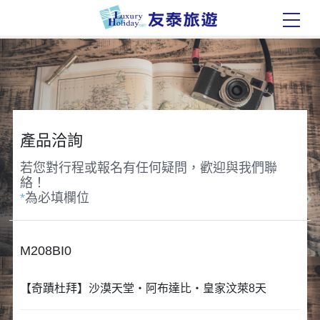
產品洽詢
若您對行程或報名有任何疑問，歡迎與我們聯
絡！
*
為必填欄位
M208BI0
【奇蹟杜拜】沙漠天堂‧阿布達比‧皇家汶萊8天