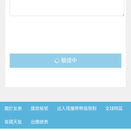
驗證中
關於友泰
匯款帳號
出入境攜帶幣值限制
全球時區
各國天氣
出團總表