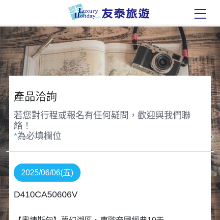
產品洽詢
若您對行程或報名有任何疑問，歡迎與我們聯
絡！
*
為必填欄位
2025/06/06(五)
D410CA50606V