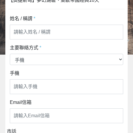
【奧捷斯匈】夢幻湖區、東歐帝國經典10天
姓名 / 稱謂
*
主要聯絡方式
*
手機
Email信箱
市話