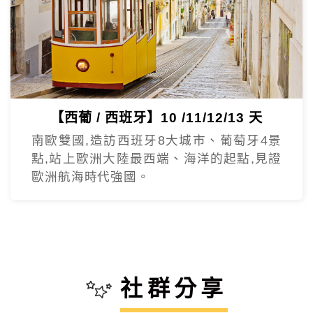
【西葡 / 西班牙】10 /11/12/13 天
南歐雙國,造訪西班牙8大城市、葡萄牙4景
點,站上歐洲大陸最西端、海洋的起點,見證
歐洲航海時代強國。
社群分享