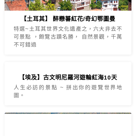
【土耳其】 醉戀蕃紅花/奇幻鄂圖曼
特選~土耳其世界文化遺產之，六大非去不
可景點 ，飽覽古蹟名勝， 自然景觀，千萬
不可錯過
【埃及】古文明尼羅河遊輪紅海10天
人生必訪的景點 ~ 拼出你的遊覽世界地
圖。