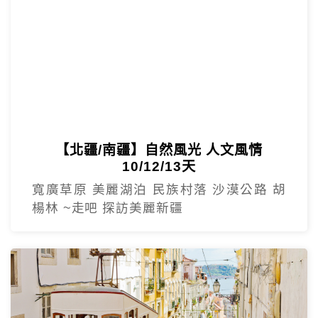
【北疆/南疆】自然風光 人文風情
10/12/13天
寬廣草原 美麗湖泊 民族村落 沙漠公路 胡
楊林 ~走吧 探訪美麗新疆