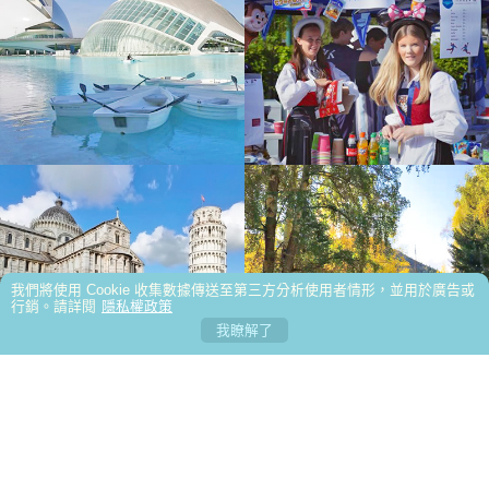
從行程、服務到住宿 都讓我們充滿驚喜，完全是物超所值
這次去土耳其10天7夜的團，團費便宜但是吃好住
非常感謝領隊 小嵐 的細心與專業
好，非常滿意！領隊貝貝很親切
多出來走走才看得到很多不可思議 很震撼的地方
跟了好幾團 還是阿東導遊最愛唸
2026/6/17參加西班牙🇪🇸11天旅遊，一開始其實
還滿擔心拉車時間太長、逛街時間會太短。沒想到領隊魯
參加3/18～3/27的奧捷斯匈10日遊，整體行程安排
傳瀚（小魯）超棒！
得非常順暢，玩得很充實。住宿品質優良，餐食也相當不
1 個月前緣分就是這麼奇妙～ 一趟浪漫的土耳其之
錯，讓整趟旅程更加分。 特別要稱讚領隊黃弘偉，專業又
旅 充滿歡笑 充滿溫暖 充滿人跟人之間那不需彩排的默
我們這一行20個人參加9/7土耳其之旅，之前聽朋
我們將使用 Cookie 收集數據傳送至第三方分析使用者情形，並用於廣告或
行銷。請詳閱
隱私權政策
我瞭解了
認真負責，讓人很安心，也讓旅程更加順利愉快。 這是一
契；我們的領隊小蘇 真的好的沒話說 甚至可愛到爆…我
友說土耳其吃不好，都看石頭，難玩！我們帶著忐忑不安
參加過友泰北疆11天的行程，新疆風景壯闊悠美雖
趟CP值非常高的旅行，留下了滿滿美好回憶。未來有機
都在想 這會不會是我爸二婚的兒子！喂～超級推薦友泰
的心出發，沒想到11天的旅程，歡笑聲不斷...
然每天拉車數百公里非常辛苦，但看到美景一切值得，一
我第一次參加友泰的團在11月27號出發來北歐13
會，一定還會再參加友泰的團！
超級優質小蘇(蘇浤洧)
生必遊，吃好住好...
天，友泰的北歐真的很讚，物超所值，尤其是領隊林美伶
此次土耳其之旅令人感動，舒心愉悅的感覺繞樑餘
關於友泰
匯款帳號
出入境攜帶幣值限制
全球時區