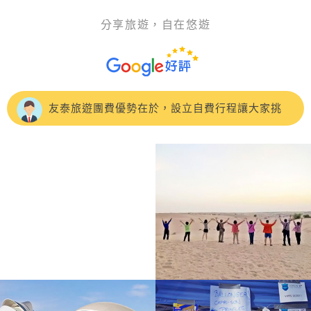
分享旅遊，自在悠遊
這次參加 友泰【快閃東歐】奧捷斯匈 東歐七大名
城10天，CP值很高，旅程風景很美麗，吃住也都符合預
這趟CP值超高的土耳其之旅吃得好住得好，開心
期，特別推薦領隊：蘇浤洧
的笑..開心的買.開心的刷刷刷....土耳其景點豐富，專業的
友泰旅遊團費優勢在於，設立自費行程讓大家挑
領隊正得及當地超帥的導遊 John，詳細的介紹特殊的景
選，非常人性化！《🇹🇷土耳其10日遊》 🌟- 極推導遊：
我是參加5/3-5/12的土耳其10日團，我的領隊是洪
色歷史及文化，加深認識土耳其國家
楊雅涵Clara
紫寧小姐，非常幸運遇到很細心很貼心
友泰的🇷🇺俄羅斯10天行程，吃住都不錯領隊👍張
儀楦（小楦）非常熱忱、隨和，積極細心的幫大家解決諸
第一次參加友泰旅行的土耳其的團，很幸運的遇到
多疑難雜症，希望未來能再跟小楦的歐洲團♥️。
一位很棒的領隊彭天明
#友泰旅行社的行程CP值超高參加4/27的土耳其之
旅 領隊高大哥專業的帶領與貼心安排
原本以為低價團不需要抱太高期待，結果整趟旅程