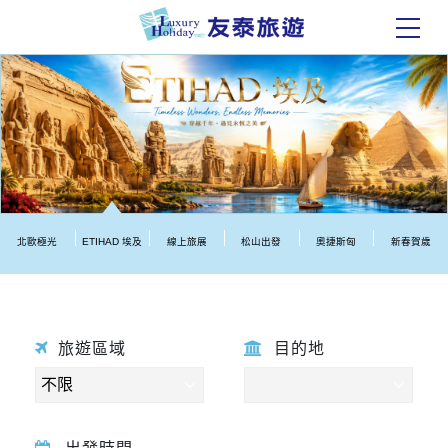
北歐極光
ETIHAD 埃及
線上旅展
松山出發
奧捷斯匈
新春賀歲
旅遊區域
目的地