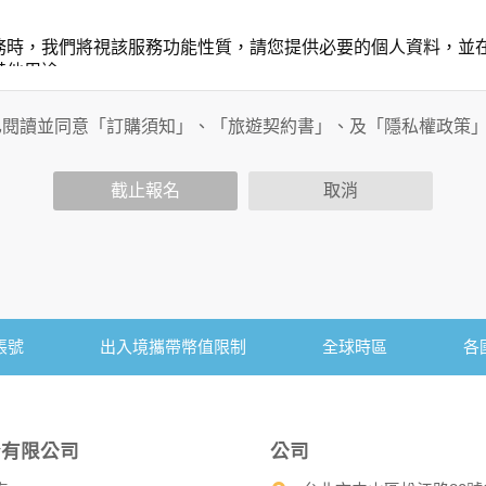
務時，我們將視該服務功能性質，請您提供必要的個人資料，並
其他用途。
功能時，會保留您所提供的姓名、電子郵件地址、聯絡方式及使
包括您使用連線設備的IP位址、使用時間、使用的瀏覽器、瀏覽
已閱讀並同意「訂購須知」、「旅遊契約書」、及「隱私權政策
內容進行統計與分析，分析結果之統計數據或說明文字呈現，除
截止報名
取消
各項資訊安全設備及必要的安全防護措施，加以保護網站及您的
簽有保密合約，如有違反保密義務者，將會受到相關的法律處分
，本網站亦會嚴格要求其遵守保密義務，並且採取必要檢查程序
帳號
出入境攜帶幣值限制
全球時區
各
可經由本網站所提供的連結，點選進入其他網站。但該連結網站
份有限公司
公司
的個人資料給其他個人、團體、私人企業或公務機關，但有法律