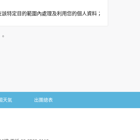
在該特定目的範圍內處理及利用您的個人資料；
用時間等。
及點選資料記錄等，做為我們增進網站服務的參
」。
供內部研究外，我們會視需要公佈統計數據及說
個人資料採用嚴格的保護措施，只由經過授權的
。
以確定其將確實遵守。
國天氣
出團總表
不適用本網站的隱私權保護政策，您必須參考該
依據或合約義務者，不在此限。