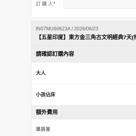
訂 購 人
IN07MU60623A / 2026/06/23
【五星印度】東方金三角古文明經典7天(
請確認訂購內容
大人
小孩佔床
額外費用
單房差