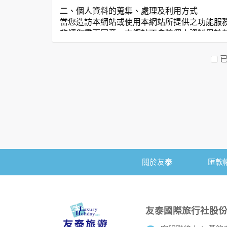
二、個人資料的蒐集、處理及利用方式
當您造訪本網站或使用本網站所提供之功能服
非經您書面同意，本網站不會將個人資料用於
本網站在您使用服務信箱、問卷調查等互動性
於一般瀏覽時，伺服器會自行記錄相關行徑，
考依據，此記錄為內部應用，決不對外公佈。
為提供精確的服務，我們會將收集的問卷調查
明文字，但不涉及特定個人之資料。
三、資料之保護
本網站主機均設有防火牆、防毒系統等相關的
人員才能接觸您的個人資料，相關處理人員皆
如因業務需要有必要委託其他單位提供服務時
關於友泰
匯款
四、網站對外的相關連結
本網站的網頁提供其他網站的網路連結，您也
連結網站中的隱私權保護政策。
五、與第三人共用個人資料之政策
友泰國際旅行社股
本網站絕不會提供、交換、出租或出售任何您