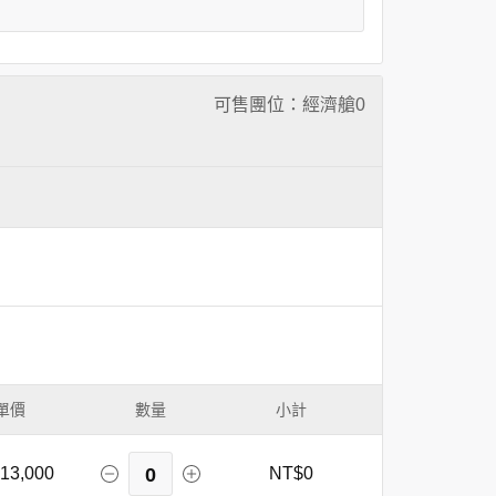
可售團位：經濟艙
0
單價
數量
小計
13,000
0
NT$0