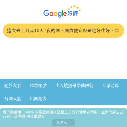
難雜症，希望未來能再跟小楦的歐洲團♥️。
棒的領隊彭天明
#友泰旅行社的行程CP值超高參加4/27的土耳其之旅 領
隊高大哥專業的帶領與貼心安排
原本以為低價團不需要抱太高期待，結果整趟旅程從行
程、服務到住宿 都讓我們充滿驚喜，完全是物超所值非常
這次去土耳其10天7夜的團，團費便宜但是吃好住好，非
感謝領隊 小嵐 的細心與專業
常滿意！領隊貝貝很親切
多出來走走才看得到很多不可思議 很震撼的地方 跟了好
幾團 還是阿東導遊最愛唸
2026/6/17參加西班牙🇪🇸11天旅遊，一開始其實還滿擔
心拉車時間太長、逛街時間會太短。沒想到領隊魯傳瀚
參加3/18～3/27的奧捷斯匈10日遊，整體行程安排得非常
關於友泰
匯款帳號
出入境攜帶幣值限制
全球時區
（小魯）超棒！
順暢，玩得很充實。住宿品質優良，餐食也相當不錯，讓
1 個月前緣分就是這麼奇妙～ 一趟浪漫的土耳其之旅 充
各國天氣
出團總表
整趟旅程更加分。 特別要稱讚領隊黃弘偉，專業又認真負
滿歡笑 充滿溫暖 充滿人跟人之間那不需彩排的默契；我
我們這一行20個人參加9/7土耳其之旅，之前聽朋友說土
我們將使用 Cookie 收集數據傳送至第三方分析使用者情形，並用於廣告或
責，讓人很安心，也讓旅程更加順利愉快。 這是一趟CP
們的領隊小蘇 真的好的沒話說 甚至可愛到爆…我都在想
耳其吃不好，都看石頭，難玩！我們帶著忐忑不安的心出
參加過友泰北疆11天的行程，新疆風景壯闊悠美雖然每天
行銷。請詳閱
隱私權政策
我瞭解了