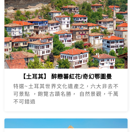
【土耳其】 醉戀蕃紅花/奇幻鄂圖曼
特選~土耳其世界文化遺產之，六大非去不
可景點 ，飽覽古蹟名勝， 自然景觀，千萬
不可錯過