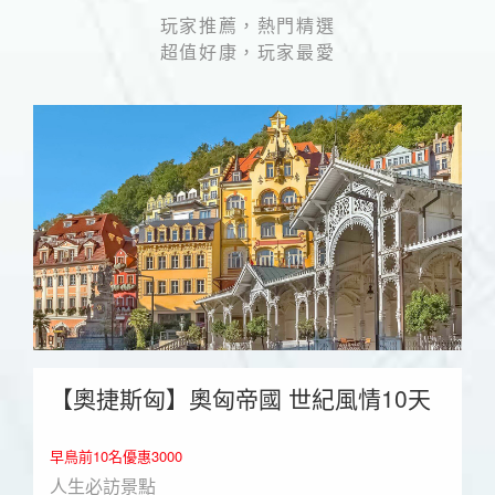
玩家推薦，熱門精選
超值好康，玩家最愛
【奧捷斯匈】奧匈帝國 世紀風情10天
早鳥前10名優惠3000
人生必訪景點