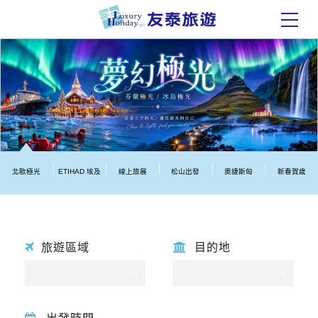
北歐極光
ETIHAD 埃及
線上旅展
松山出發
奧捷斯匈
新春賀歲
旅遊區域
目的地