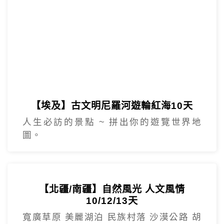
【埃及】古文明尼羅河遊輪紅海10天
人生必訪的景點 ~ 拼出你的遊覽世界地
圖。
【北疆/南疆】自然風光 人文風情
10/12/13天
寬廣草原 美麗湖泊 民族村落 沙漠公路 胡