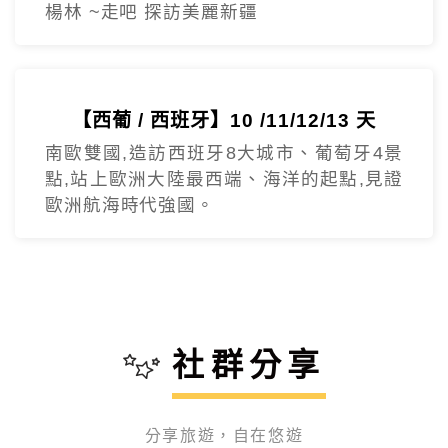
楊林 ~走吧 探訪美麗新疆
【西葡 / 西班牙】10 /11/12/13 天
南歐雙國,造訪西班牙8大城市、葡萄牙4景
這次參加 友泰【快閃東歐】奧捷斯匈 東歐七大名城10
點,站上歐洲大陸最西端、海洋的起點,見證
歐洲航海時代強國。
天，CP值很高，旅程風景很美麗，吃住也都符合預期，特
這趟CP值超高的土耳其之旅吃得好住得好，開心的笑..開
別推薦領隊：蘇浤洧
心的買.開心的刷刷刷....土耳其景點豐富，專業的領隊正
友泰旅遊團費優勢在於，設立自費行程讓大家挑選，非常
得及當地超帥的導遊 John，詳細的介紹特殊的景色歷史
人性化！《🇹🇷土耳其10日遊》 🌟- 極推導遊：楊雅涵
我是參加5/3-5/12的土耳其10日團，我的領隊是洪紫寧小
及文化，加深認識土耳其國家
Clara
姐，非常幸運遇到很細心很貼心
友泰的🇷🇺俄羅斯10天行程，吃住都不錯領隊👍張儀楦
社群分享
（小楦）非常熱忱、隨和，積極細心的幫大家解決諸多疑
第一次參加友泰旅行的土耳其的團，很幸運的遇到一位很
分享旅遊，自在悠遊