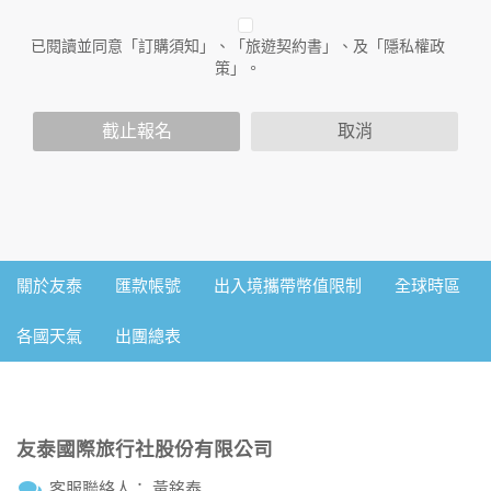
人員。
已閱讀並同意「訂購須知」、「旅遊契約書」、及「隱私權政
二、個人資料的蒐集、處理及利用方式
策」。
當您造訪本網站或使用本網站所提供之功能服務時，我們將視
該服務功能性質，請您提供必要的個人資料，並在該特定目的
範圍內處理及利用您的個人資料；非經您書面同意，本網站不
截止報名
取消
會將個人資料用於其他用途。
本網站在您使用服務信箱、問卷調查等互動性功能時，會保留
您所提供的姓名、電子郵件地址、聯絡方式及使用時間等。
於一般瀏覽時，伺服器會自行記錄相關行徑，包括您使用連線
設備的IP位址、使用時間、使用的瀏覽器、瀏覽及點選資料記
錄等，做為我們增進網站服務的參考依據，此記錄為內部應
用，決不對外公佈。
關於友泰
匯款帳號
出入境攜帶幣值限制
全球時區
為提供精確的服務，我們會將收集的問卷調查內容進行統計與
分析，分析結果之統計數據或說明文字呈現，除供內部研究
各國天氣
出團總表
外，我們會視需要公佈統計數據及說明文字，但不涉及特定個
人之資料。
三、資料之保護
本網站主機均設有防火牆、防毒系統等相關的各項資訊安全設
友泰國際旅行社股份有限公司
備及必要的安全防護措施，加以保護網站及您的個人資料採用
嚴格的保護措施，只由經過授權的人員才能接觸您的個人資
客服聯絡人： 黃銘泰