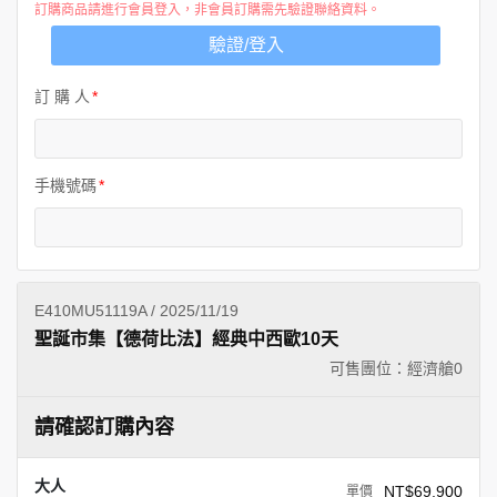
訂購商品請進行會員登入，非會員訂購需先驗證聯絡資料。
驗證/登入
訂 購 人
手機號碼
E410MU51119A / 2025/11/19
聖誕市集【德荷比法】經典中西歐10天
可售團位：經濟艙
0
請確認訂購內容
大人
NT$69,900