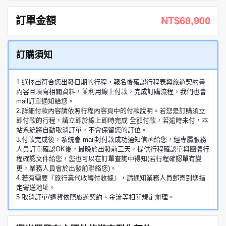
訂單金額
NT$69,900
訂購須知
1.選擇出符合您出發日期的行程，報名後確認行程表與旅遊契約書
內容且填寫相關資料，並利用線上付款，完成訂購流程，我們也會
mail訂單通知給您。
2.詳細付款內容請依照行程內容頁中的付款說明。若您是訂購須立
即付款的行程，請立即於線上即時完成 全額付款，若逾時未付，本
站系統將自動取消訂單，不會保留您的訂位。
3.付款完成後，系統會 mail封付款成功通知信函給您，經專屬服務
人員訂單確認OK後，最晚於出發前三天，提供行程確認單與團體行
程確認文件給您，您也可以在訂單查詢中得知(若行程確認單有變
更，業務人員會於出發前聯絡您)。
4.若有需要『旅行業代收轉付收據』，請通知業務人員郵寄到您指
定寄送地址。
5.取消訂單/退貨依照旅遊契約、金流等相關規定辦理。