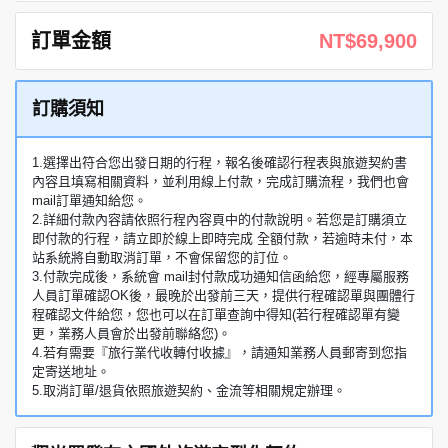
訂單金額
NT$69,900
訂購須知
1.選擇出符合您出發日期的行程，報名後確認行程表與旅遊契約書
內容且填寫相關資料，並利用線上付款，完成訂購流程，我們也會
mail訂單通知給您。
2.詳細付款內容請依照行程內容頁中的付款說明。若您是訂購須立
即付款的行程，請立即於線上即時完成 全額付款，若逾時未付，本
站系統將自動取消訂單，不會保留您的訂位。
3.付款完成後，系統會 mail封付款成功通知信函給您，經專屬服務
人員訂單確認OK後，最晚於出發前三天，提供行程確認單與團體行
程確認文件給您，您也可以在訂單查詢中得知(若行程確認單有變
更，業務人員會於出發前聯絡您)。
4.若有需要『旅行業代收轉付收據』，請通知業務人員郵寄到您指
定寄送地址。
5.取消訂單/退貨依照旅遊契約、金流等相關規定辦理。