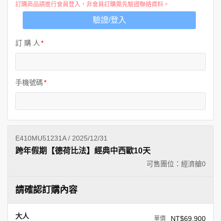
訂購商品請進行會員登入，非會員訂購需先驗證聯絡資料。
驗證/登入
訂 購 人
手機號碼
E410MU51231A / 2025/12/31
跨年假期【德荷比法】經典中西歐10天
可售團位：經濟艙
0
請確認訂購內容
大人
NT$69,900