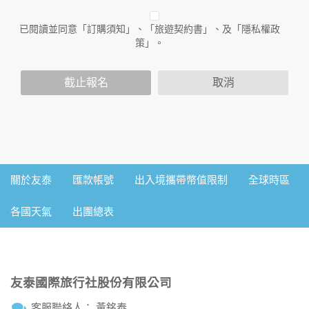
人員。
已閱讀並同意「訂購須知」、「旅遊契約書」、及「隱私權政
二、個人資料的蒐集、處理及利用方式
策」。
當您造訪本網站或使用本網站所提供之功能服務時，我們將視
該服務功能性質，請您提供必要的個人資料，並在該特定目的
範圍內處理及利用您的個人資料；非經您書面同意，本網站不
截止報名
取消
會將個人資料用於其他用途。
本網站在您使用服務信箱、問卷調查等互動性功能時，會保留
您所提供的姓名、電子郵件地址、聯絡方式及使用時間等。
於一般瀏覽時，伺服器會自行記錄相關行徑，包括您使用連線
設備的IP位址、使用時間、使用的瀏覽器、瀏覽及點選資料記
錄等，做為我們增進網站服務的參考依據，此記錄為內部應
用，決不對外公佈。
關於友泰
匯款帳號
出入境攜帶幣值限制
全球時區
為提供精確的服務，我們會將收集的問卷調查內容進行統計與
分析，分析結果之統計數據或說明文字呈現，除供內部研究
各國天氣
出團總表
外，我們會視需要公佈統計數據及說明文字，但不涉及特定個
人之資料。
三、資料之保護
本網站主機均設有防火牆、防毒系統等相關的各項資訊安全設
友泰國際旅行社股份有限公司
備及必要的安全防護措施，加以保護網站及您的個人資料採用
嚴格的保護措施，只由經過授權的人員才能接觸您的個人資
客服聯絡人： 黃銘泰