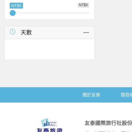
NT$0
NT$0
天數
關於友泰
匯款
友泰國際旅行社股