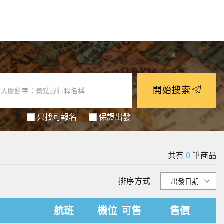
開始搜索
只找可報名
保證出發
共有
0
筆商品
排序方式
航班
機位
可售
售價