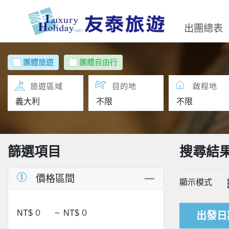
出團總表
團體旅遊
團體自由行
旅遊區域
目的地
啟程地
篩選項目
搜尋結
價格區間
顯示模式
NT$
~
NT$
出發日