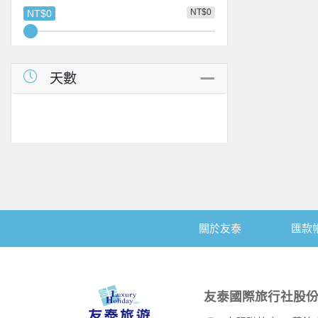
NT$0
NT$0
天數
關於友泰
匯款
友泰國際旅行社股