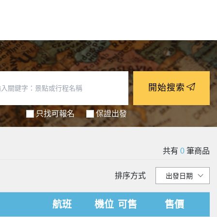
開始搜索
只找可報名
保證出發
共有
0
筆商品
排序方式
航班
機位
可售
售價