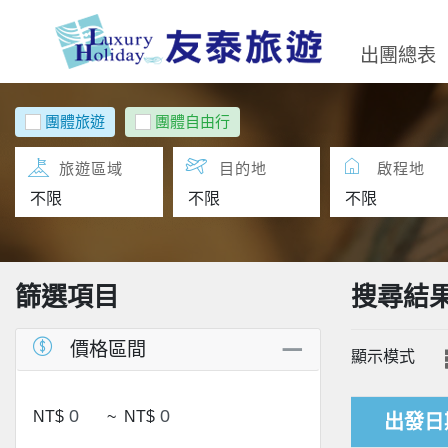
出團總表
團體旅遊
團體自由行
旅遊區域
目的地
啟程地
篩選項目
搜尋結
價格區間
顯示模式
NT$
~
NT$
出發日