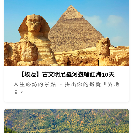
【埃及】古文明尼羅河遊輪紅海10天
人生必訪的景點 ~ 拼出你的遊覽世界地
圖。