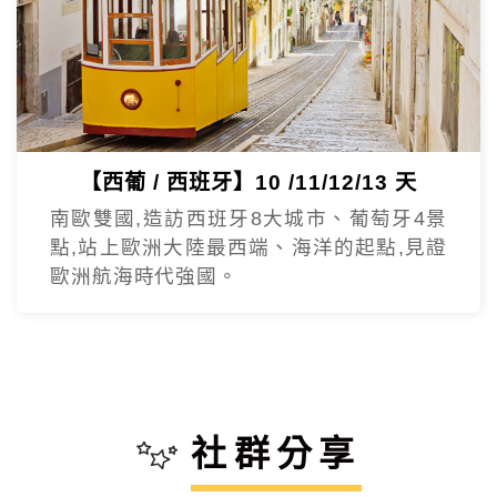
【西葡 / 西班牙】10 /11/12/13 天
南歐雙國,造訪西班牙8大城市、葡萄牙4景
點,站上歐洲大陸最西端、海洋的起點,見證
歐洲航海時代強國。
社群分享