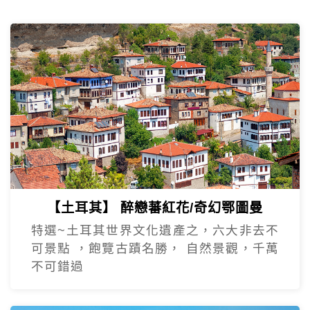
【土耳其】 醉戀蕃紅花/奇幻鄂圖曼
特選~土耳其世界文化遺產之，六大非去不
可景點 ，飽覽古蹟名勝， 自然景觀，千萬
不可錯過