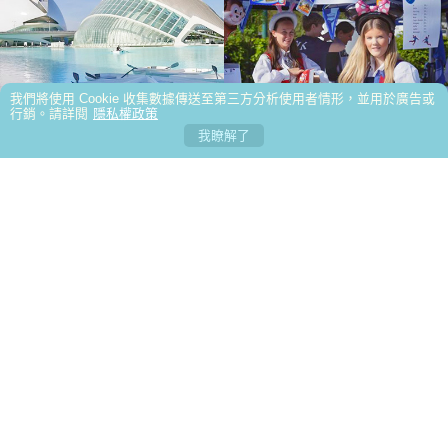
非常感謝領隊 小嵐 的細心與專業
好，非常滿意！領隊貝貝很親切
多出來走走才看得到很多不可思議 很震撼的地方
跟了好幾團 還是阿東導遊最愛唸
2026/6/17參加西班牙🇪🇸11天旅遊，一開始其實
我們將使用 Cookie 收集數據傳送至第三方分析使用者情形，並用於廣告或
行銷。請詳閱
隱私權政策
我瞭解了
還滿擔心拉車時間太長、逛街時間會太短。沒想到領隊魯
參加3/18～3/27的奧捷斯匈10日遊，整體行程安排
傳瀚（小魯）超棒！
得非常順暢，玩得很充實。住宿品質優良，餐食也相當不
1 個月前緣分就是這麼奇妙～ 一趟浪漫的土耳其之
錯，讓整趟旅程更加分。 特別要稱讚領隊黃弘偉，專業又
旅 充滿歡笑 充滿溫暖 充滿人跟人之間那不需彩排的默
我們這一行20個人參加9/7土耳其之旅，之前聽朋
認真負責，讓人很安心，也讓旅程更加順利愉快。 這是一
契；我們的領隊小蘇 真的好的沒話說 甚至可愛到爆…我
友說土耳其吃不好，都看石頭，難玩！我們帶著忐忑不安
參加過友泰北疆11天的行程，新疆風景壯闊悠美雖
趟CP值非常高的旅行，留下了滿滿美好回憶。未來有機
都在想 這會不會是我爸二婚的兒子！喂～超級推薦友泰
的心出發，沒想到11天的旅程，歡笑聲不斷...
然每天拉車數百公里非常辛苦，但看到美景一切值得，一
我第一次參加友泰的團在11月27號出發來北歐13
會，一定還會再參加友泰的團！
超級優質小蘇(蘇浤洧)
生必遊，吃好住好...
天，友泰的北歐真的很讚，物超所值，尤其是領隊林美伶
此次土耳其之旅令人感動，舒心愉悅的感覺繞樑餘
關於友泰
匯款帳號
出入境攜帶幣值限制
全球時區
專業又敬業是我遇過最好的領隊
音至今不絕。
本次参加10/27~11/06奥捷斯匈，是个非常愉快又
各國天氣
出團總表