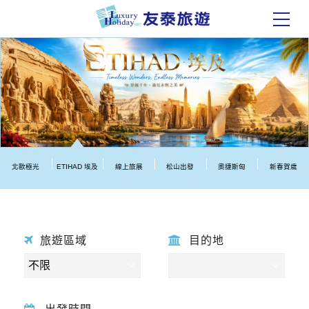
北歐極光
ETIHAD 埃及
線上旅展
松山出發
奧捷斯匈
新春賀歲
旅遊區域
目的地