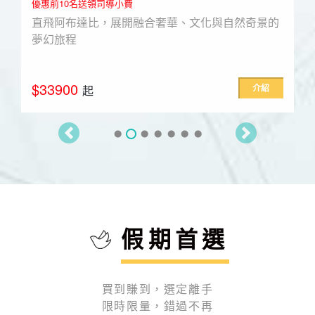
造訪古都~米蘭 威尼斯 佛羅倫斯 羅馬 比薩 
然奇景的
城
$65900
起
介紹
假期首選
買到賺到，選定離手
限時限量，錯過不再