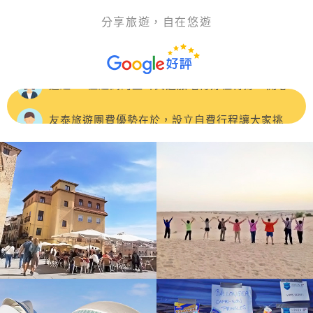
分享旅遊，自在悠遊
這次參加 友泰【快閃東歐】奧捷斯匈 東歐七大名
城10天，CP值很高，旅程風景很美麗，吃住也都符合預
這趟CP值超高的土耳其之旅吃得好住得好，開心
期，特別推薦領隊：蘇浤洧
的笑..開心的買.開心的刷刷刷....土耳其景點豐富，專業的
友泰旅遊團費優勢在於，設立自費行程讓大家挑
領隊正得及當地超帥的導遊 John，詳細的介紹特殊的景
選，非常人性化！《🇹🇷土耳其10日遊》 🌟- 極推導遊：
我是參加5/3-5/12的土耳其10日團，我的領隊是洪
色歷史及文化，加深認識土耳其國家
楊雅涵Clara
紫寧小姐，非常幸運遇到很細心很貼心
友泰的🇷🇺俄羅斯10天行程，吃住都不錯領隊👍張
儀楦（小楦）非常熱忱、隨和，積極細心的幫大家解決諸
第一次參加友泰旅行的土耳其的團，很幸運的遇到
多疑難雜症，希望未來能再跟小楦的歐洲團♥️。
一位很棒的領隊彭天明
#友泰旅行社的行程CP值超高參加4/27的土耳其之
旅 領隊高大哥專業的帶領與貼心安排
原本以為低價團不需要抱太高期待，結果整趟旅程
從行程、服務到住宿 都讓我們充滿驚喜，完全是物超所值
這次去土耳其10天7夜的團，團費便宜但是吃好住