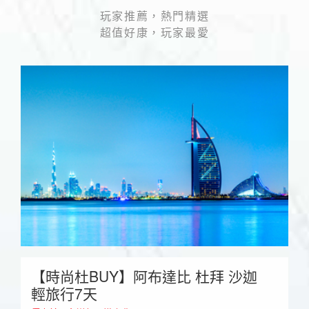
玩家推薦，熱門精選
超值好康，玩家最愛
【義大利】濃情蜜意 比薩奇蹟 天
 沙迦
城10天
早鳥前10名優惠3000