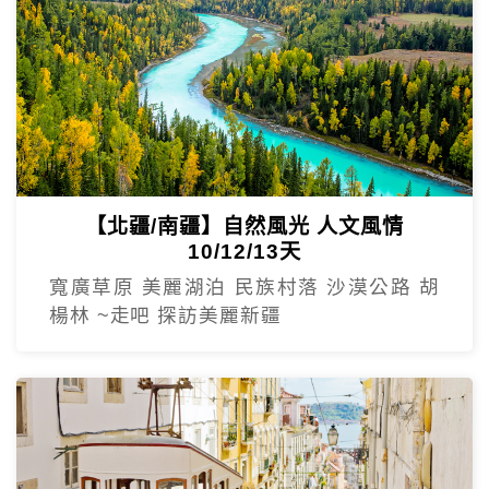
【北疆/南疆】自然風光 人文風情
10/12/13天
寬廣草原 美麗湖泊 民族村落 沙漠公路 胡
楊林 ~走吧 探訪美麗新疆