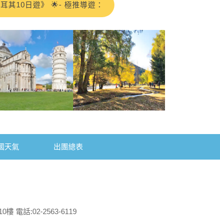
到很細心很貼心
忱、隨和，積極細心的幫大家解決
領與貼心安排
讓我們充滿驚喜，完全是物超所
很親切
國天氣
出團總表
遊最愛唸
長、逛街時間會太短。沒想到領隊魯
電話:02-2563-6119
充實。住宿品質優良，餐食也相當