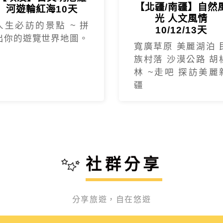
【北疆/南疆】自然
河遊輪紅海10天
光 人文風情
人生必訪的景點 ~ 拼
10/12/13天
出你的遊覽世界地圖。
寬廣草原 美麗湖泊 
族村落 沙漠公路 胡
林 ~走吧 探訪美麗
疆
社群分享
友泰【快閃東歐】奧捷斯匈 東歐七大名城10天，CP值很高，旅
：蘇浤洧
超高的土耳其之旅吃得好住得好，開心的笑..開心的買.開心的刷刷
分享旅遊，自在悠遊
帥的導遊 John，詳細的介紹特殊的景色歷史及文化，加深認識
費優勢在於，設立自費行程讓大家挑選，非常人性化！《🇹🇷土耳其