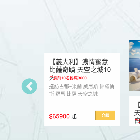
【義大利】濃情蜜意
比薩奇蹟 天空之城10
天
早鳥前10名優惠3000
白
早
造訪古都~米蘭 威尼斯 佛羅倫
愛
斯 羅馬 比薩 天空之城
奧