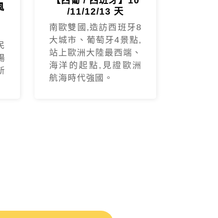
【西葡 / 西班牙】10
風
/11/12/13 天
南歐雙國,造訪西班牙8
大城市、葡萄牙4景點,
民
站上歐洲大陸最西端、
楊
海洋的起點,見證歐洲
新
航海時代強國。
程風景很美麗，吃住也都符合預
刷....土耳其景點豐富，專業的
土耳其國家
10日遊》 🌟- 極推導遊：