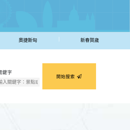
奧捷斯匈
新春賀歲
關鍵字
開始搜索