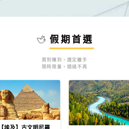
$79900
介紹
起
119900
介紹
起
假期首選
買到賺到，選定離手
限時限量，錯過不再
【埃及】古文明尼羅