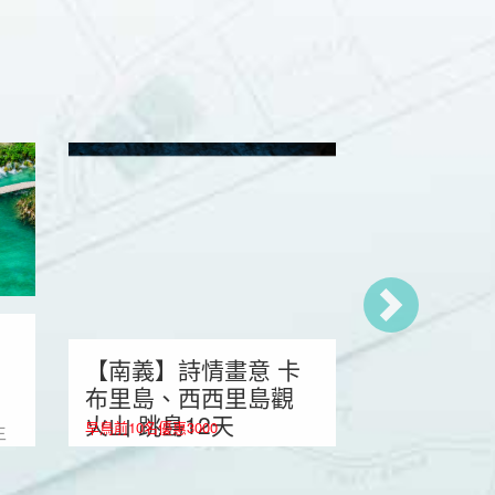
【南義】詩情畫意 卡
【五星印
布里島、西西里島觀
三角古文
火山 跳島12天
早鳥前10名優惠3000
生
早鳥前10名優惠3
的