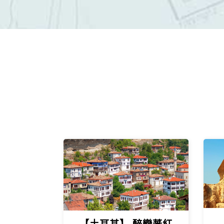
$65900
介紹
起
$