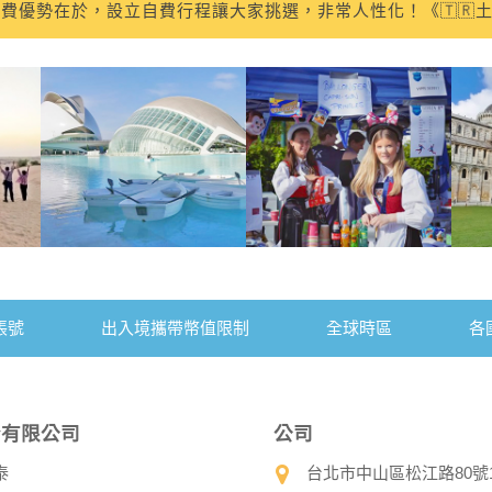
/3-5/12的土耳其10日團，我的領隊是洪紫寧小姐，非常幸運遇
🇺俄羅斯10天行程，吃住都不錯領隊👍張儀楦（小楦）非常熱
望未來能再跟小楦的歐洲團♥️。
友泰旅行的土耳其的團，很幸運的遇到一位很棒的領隊彭天明
社的行程CP值超高參加4/27的土耳其之旅 領隊高大哥專業的帶
價團不需要抱太高期待，結果整趟旅程從行程、服務到住宿 都
小嵐 的細心與專業
其10天7夜的團，團費便宜但是吃好住好，非常滿意！領隊貝貝
帳號
出入境攜帶幣值限制
全球時區
各
才看得到很多不可思議 很震撼的地方 跟了好幾團 還是阿東導
/17參加西班牙🇪🇸11天旅遊，一開始其實還滿擔心拉車時間太
份有限公司
公司
泰
台北市中山區松江路80號10樓 
！
8～3/27的奧捷斯匈10日遊，整體行程安排得非常順暢，玩得很