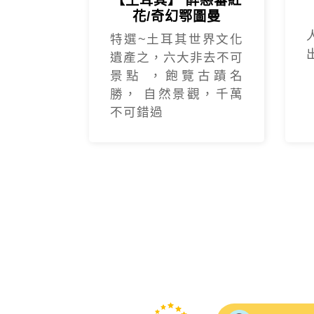
【土耳其】 醉戀蕃紅
花/奇幻鄂圖曼
特選~土耳其世界文化
遺產之，六大非去不可
景點 ，飽覽古蹟名
勝， 自然景觀，千萬
不可錯過
這次參加 
期，特別推薦領隊
這趟CP值
領隊正得及當地超
友泰旅遊團