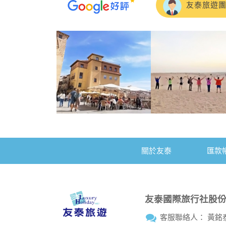
楊雅涵Clara
我是參加5
友泰的🇷
諸多疑難雜症，希
第一次參加
#友泰旅行
原本以為低
值非常感謝領隊 
這次去土耳
關於友泰
匯款
多出來走走
2026/6
友泰國際旅行社股
客服聯絡人： 黃銘
傳瀚（小魯）超棒
參加3/1