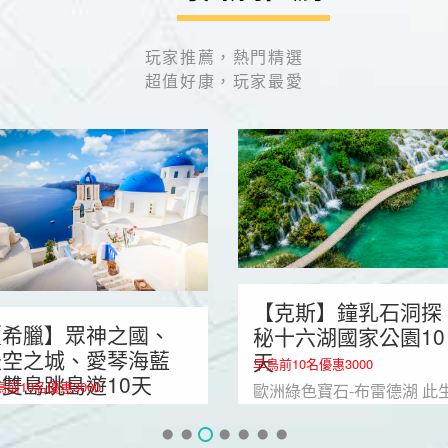
玩家推薦，熱門精選
超值好康，玩家最愛
【克斯】鐘乳石洞探
【希臘】眾神之國、
秘十六湖國家公園10
天空之城、愛琴海藍
天
早鳥前10名優惠3000
雙島跳島遊10天
鳥前10名優惠3000
歐洲綠色寶石-布雷德湖 此
琴海藍與白的天堂雙島 聆聽
必遊16湖 解鎖巴爾幹半島
林帕斯山的回聲
藍與綠