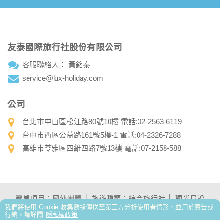
友泰國際旅行社股份有限公司
客服聯絡人： 黃銘泰
service@lux-holiday.com
公司
台北市中山區松江路80號10樓 電話:02-2563-6119
台中市西區公益路161號5樓-1 電話:04-2326-7288
高雄市苓雅區四維四路7號13樓 電話:07-2158-588
營業項目：國外團體 │ 旅遊種類：綜合旅行社 │ 觀光局證
我們將使用 Cookie 收集數據傳送至第三方分析使用者情形，並用於廣告或
號：交觀綜2175 │ 品保證號：品保北1605
行銷。請詳閱
隱私權政策