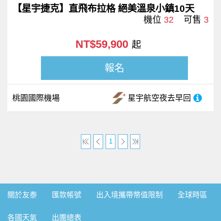
【星宇捷克】直飛布拉格 絕美溫泉小鎮10天
機位
32
可售
3
NT$59,900
起
報名
桃園國際機場
星宇航空
夜去早回
1
關於友泰
匯款帳號
出入境攜帶幣值限制
全球時區
各國天氣
出團總表