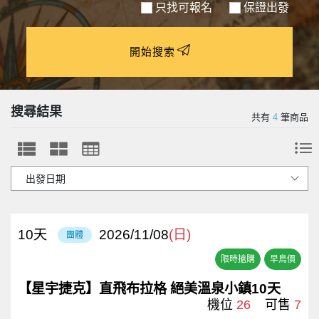
只找可報名
保證出發
開始搜索
搜尋結果
共有
4
筆商品
10
天
2026/11/08
(日)
團體
限時搶購
早鳥價
【星宇捷克】直飛布拉格 絕美溫泉小鎮10天
機位
26
可售
7