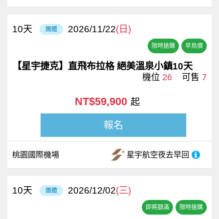
10
天
2026/11/22
(日)
團體
限時搶購
早鳥價
【星宇捷克】直飛布拉格 絕美溫泉小鎮10天
機位
26
可售
7
NT$59,900
起
報名
桃園國際機場
星宇航空
夜去早回
10
天
2026/12/02
(三)
團體
即將額滿
限時搶購